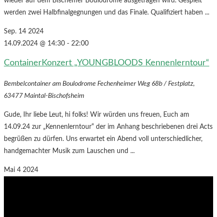
wieder auf dem Bischemer Boulodrome ausgetragen wird. Gespielt
werden zwei Halbfinalgegnungen und das Finale. Qualifiziert haben ...
Sep.
14
2024
14.09.2024 @ 14:30
-
22:00
ContainerKonzert „YOUNGBLOODS Kennenlerntour“
Bembelcontainer am Boulodrome
Fechenheimer Weg 68b / Festplatz,
63477 Maintal-Bischofsheim
Gude, Ihr liebe Leut, hi folks! Wir würden uns freuen, Euch am
14.09.24 zur „Kennenlerntour“ der im Anhang beschriebenen drei Acts
begrüßen zu dürfen. Uns erwartet ein Abend voll unterschiedlicher,
handgemachter Musik zum Lauschen und ...
Mai
4
2024