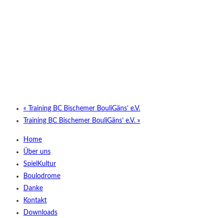
«
Training BC Bischemer BouliGäns’ e.V.
Training BC Bischemer BouliGäns’ e.V.
»
Home
Über uns
SpielKultur
Boulodrome
Danke
Kontakt
Downloads